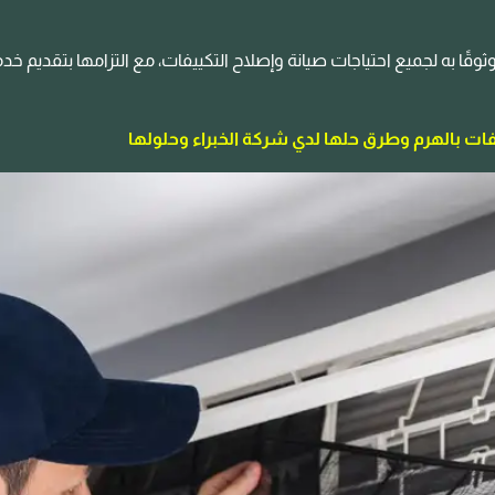
وثوقًا به لجميع احتياجات صيانة وإصلاح التكييفات، مع التزامها بتقديم خ
ت بالهرم وطرق حلها لدي شركة الخبراء وحلولها