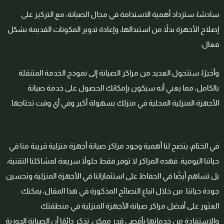
سادسًا، ستزداد أهمية الاستدامة في مجال الصيانة، مع التركيز على
إصلاح الأجهزة بدلاً من استبدالها، وإعادة تدوير المكونات القديمة بشكل
فعال.
وأخيرًا، ستتحول العديد من مراكز الصيانة إلى نموذج الخدمة المتنقلة
بالكامل، مما يعني أنه سيكون بإمكانك الحصول على خدمة صيانة
الأجهزة المنزلية المحلية في منزلك بسهولة أكبر وفي أي وقت تحتاجها.
في الختام، يتضح لنا أهمية وجود مراكز صيانة أجهزة منزلية قريبة منا في
حياتنا اليومية. فهذه المراكز لا توفر فقط حلولاً سريعة لمشاكلنا التقنية،
بل تساهم أيضًا في الحفاظ على استثماراتنا في الأجهزة المنزلية وتحسين
جودة حياتنا. من خلال اتباع النصائح المذكورة في هذا المقال، يمكنك
العثور على أفضل مراكز صيانة الأجهزة المنزلية في منطقتك
والاستفادة من خدماتها بأقصى قدر ممكن. تذكر دائمًا أن الصيانة الدورية