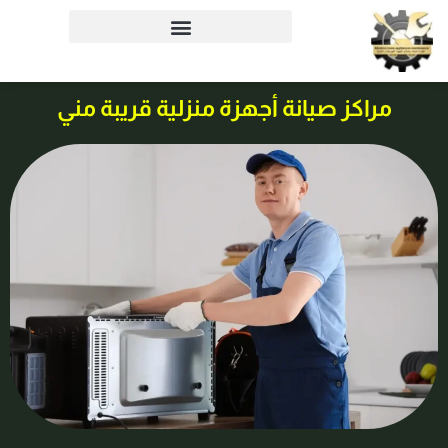
خطي
لى
لمحتوى
مراكز صيانة أجهزة منزلية قريبة مني