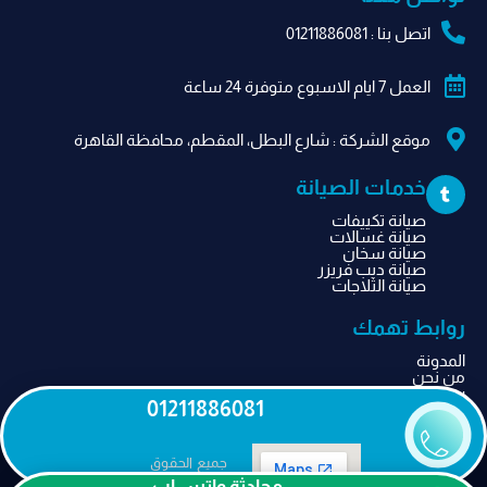
اتصل بنا : 01211886081
العمل 7 ايام الاسبوع متوفرة 24 ساعة
موقع الشركة​ : شارع البطل، المقطم، محافظة القاهرة‬
T
خدمات الصيانة
u
m
صيانة تكييفات
b
صيانة غسالات
l
صيانة سخان
r
صيانة ديب فريزر
صيانة الثلاجات
روابط تهمك
المدونة
من نحن
سياسة الخصوصية
01211886081
اتصل بنا
جميع الحقوق
محفوظة للشركة
محادثة واتس اب