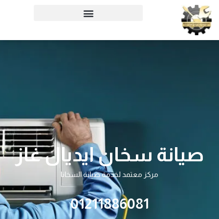
خطي
لى
لمحتوى
صيانة سخان ايديال غاز
مركز معتمد لخدمة صيانة السخانا
01211886081