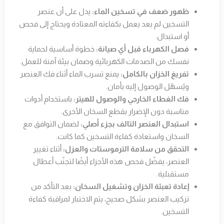
ظهور ضعف في تسخين الماء:
يدل على أن عنصر
التسخين لم يعد يعمل بكفاءته المعتادة ويحتاج إلى فحص
أو استبدال.
فصل الكهرباء قبل أي صيانة:
خطوة أساسية لحماية
نفسك من الصدمات الكهربائية وضمان بيئة آمنة للعمل.
تفريغ الخزان بالكامل:
يمنع تسرب الماء أثناء فك العنصر
ويُسهّل الوصول إليه بأمان.
فك الغطاء الخارجي والوصول للهيتر:
باستخدام أدوات
مناسبة دون الإضرار بقطع السخان الأخرى.
استبدال العنصر التالف بجزء أصلي:
لضمان التوافق مع
السخان واستعادة كفاءة التسخين كما كانت.
التحقق من سلامة الترموستات والعزل:
أثناء تغيير
العنصر، يفضّل فحص هذه الأجزاء أيضًا لتجنّب أعطال
مستقبلية.
إعادة تعبئة الخزان وتشغيل السخان:
بعد التأكد من
تركيب العنصر بشكل صحيح، يتم الاختبار لمراقبة كفاءة
التسخين.