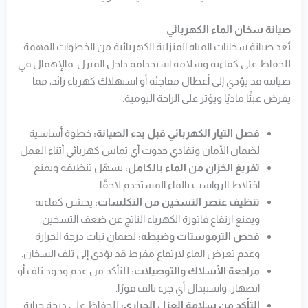
صيانة سخان الماء الكهربائي
تُعد صيانة سخانات المياه المنزلية الكهربائية من الخطوات المهمة
للحفاظ على كفاءته وسلامة استخدامه داخل المنزل. فالإهمال في
صيانته قد يؤدي إلى أعطال مفاجئة أو استهلاك كهرباء زائد، مما
يفرض عبئًا ماديًا ويؤثر على الراحة اليومية.
فصل التيار الكهربائي قبل بدء الصيانة:
خطوة أساسية
لضمان الأمان وتفادي حدوث أي تماس كهربائي أثناء العمل.
تفريغ الخزان من الماء بالكامل:
يسهّل تنظيفه ويمنع
اختلاط الرواسب بالماء المستخدم لاحقًا.
تنظيف عنصر التسخين من التكلسات:
يحسّن كفاءته
ويمنع ارتفاع فاتورة الكهرباء الناتج عن ضعف التسخين.
فحص الترموستات وضبطه:
لضمان ثبات درجة الحرارة
وعدم تعرض الماء لارتفاع مفرط قد يؤدي إلى تلف السخان.
مراجعة الأسلاك والتوصيلات:
للتأكد من عدم وجود تلف أو
انصهار، واستبدال أي جزء تالف فورًا.
التأكد من سلامة العزل الحراري:
للحفاظ على درجة حرارة