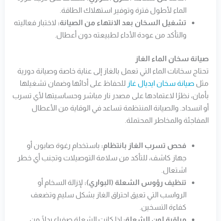
الماء لأطول فترة وتوفير استهلاك الطاقة.
تشغيل السخان بعد الانتهاء من الصيانة:
لاختبار فعاليته
والتأكد من عودة الأداء لطبيعته دون أعطال.
صيانة سخان الماء الغاز
تحتاج سخانات الماء التي تعمل بالغاز إلى عناية خاصة وصيانة دورية
مثل
صيانة سخان ايديال غاز
للحفاظ على أدائها وضمان تشغيلها
بأمان، نظرًا لاعتمادها على مصدر نار مباشر وحساسيتها لأي تسرب
أو انسداد. والصيانة المنتظمة تساعد في الوقاية من الأعطال
المفاجئة والمخاطر المحتملة.
فحص تسرب الغاز بانتظام:
باستخدام رغوة صابون أو
جهاز كاشف، للتأكد من سلامة التوصيلات وتجنب أي خطر
اشتعال.
تنظيف رؤوس الشعلة (البواري):
لإزالة السخام أو
الرواسب التي تعيق احتراق الغاز بشكل سليم وتضعف
كفاءة التسخين.
مراقبة لون الشعلة:
إذا كانت الشعلة صفراء بدلًا من