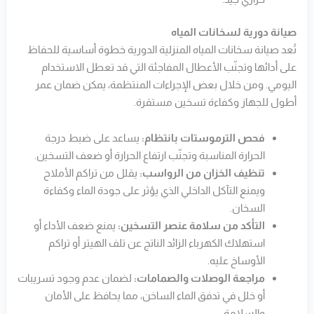
صيانة دورية لسخانات المياه
تُعد صيانة سخانات المياه المنزلية الدورية خطوة أساسية للحفاظ
على أدائها وتجنّب الأعطال المفاجئة التي قد تعطل الاستخدام
اليومي. ومن خلال بعض الإجراءات المنتظمة، يمكن ضمان عمر
أطول للجهاز وكفاءة تسخين مستقرة.
فحص الترموستات بانتظام:
يساعد على ضبط درجة
الحرارة المناسبة وتجنّب ارتفاع الحرارة أو ضعف التسخين.
تنظيف الخزان من الرواسب:
يقلل من تراكم الأملاح
ويمنع التآكل الداخلي الذي يؤثر على جودة الماء وكفاءة
السخان.
التأكد من سلامة عنصر التسخين:
يمنع ضعف الأداء أو
استهلاك الكهرباء الزائد الناتج عن تلف الهيتر أو تراكم
الأوساخ عليه.
مراجعة الوصلات والصمامات:
لضمان عدم وجود تسريبات
أو خلل في تدفق الماء الساخن، مما يحافظ على الأمان
والسلامة.