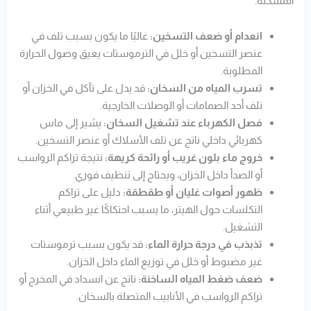
المشكلة.
انعدام أو ضعف التسخين:
غالبًا ما يكون بسبب تلف في
عنصر التسخين أو خلل في الترموستات يعيق وصول الحرارة
المطلوبة.
تسرب المياه من السخان:
قد يدل على تآكل في الخزان أو
تلف أحد الصمامات أو الوصلات الخارجية.
فصل الكهرباء عند تشغيل السخان:
يشير إلى ماس
كهربائي داخلي ناتج عن تلف الأسلاك أو عنصر التسخين.
خروج ماء بلون غريب أو رائحة كريهة:
نتيجة تراكم الرواسب
أو الصدأ داخل الخزان، ويحتاج إلى تنظيف فوري.
ظهور أصوات غليان أو طقطقة:
دليل على تراكم
التكلسات حول الهيتر، ما يسبب احتكاكًا غير طبيعي أثناء
التشغيل.
تذبذب في درجة حرارة الماء:
قد يكون بسبب ترموستات
غير مضبوط أو خلل في توزيع الماء داخل الخزان.
ضعف ضغط المياه الساخنة:
ناتج عن انسداد في المخرج أو
تراكم الرواسب في الأنابيب المتصلة بالسخان.