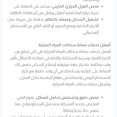
فحص العزل الحراري الخارجي:
يساعد على الحفاظ على
درجة حرارة الماء لفترة أطول ويقلل من استهلاك الطاقة.
تشغيل السخان وفصله بانتظام:
يحافظ على مرونة عمل
الأجزاء الداخلية ويمنع الجمود أو التلف الناتج عن الاستخدام
العشوائي.
أفضل خدمات صيانة سخانات المياه المنزلية
أفضل خدمات صيانة سخانات المياه المنزلية هي التي تجمع بين
الخبرة الفنية، وسرعة الاستجابة، والدقة في معالجة الأعطال بأقل
وقت وتكلفة. فاختيار جهة موثوقة لإصلاح السخان يضمن لك
الحفاظ على كفاءته وسلامتك في آنٍ واحد، خاصة مع تكرار
الاستخدام اليومي واعتماده في مهام أساسية داخل المنزل،
وتشمل صيانة سخانات المياه المنزلية:
فحص دقيق وتشخيص شامل للعطل:
يقوم الفني
المختص بتحديد المشكلة بدقة قبل البدء بالإصلاح، مما
يضمن حلًا جذريًا وفعّالًا.
استخدام قطع غيار أصلية:
تضمن استمرار كفاءة السخان