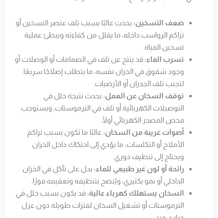
ضعف التسخين:
يحدث غالبًا بسبب تلف عنصر التسخين أو
تراكم الرواسب داخله، ما يقلل من كفاءته ويبطئ عملية
تسخين المياه.
تسرب الماء:
قد ينتج عن تلف في الصمامات أو الوصلات أو
وجود شقوق في الخزان نفسه، ما يتطلب إصلاحًا سريعًا
لتجنب تلف الجدران أو الأرضيات.
توقف السخان عن العمل:
يحدث نتيجة خلل في
التوصيلات الكهربائية أو تلف في الترموستات، ويستوجب
فحص المصدر الكهربائي أولًا.
أصوات غريبة من السخان:
غالبًا ما تكون بسبب تراكم
الأملاح أو التكلسات، ما يؤدي إلى احتكاك داخل الخزان
ويحتاج إلى تنظيف دوري.
رائحة أو لون غير طبيعي للماء:
يدل على تآكل في الخزان
الداخلي أو نمو بكتيري، ويُنصح بتنظيفه وتعقيمه فورًا.
السخان يستهلك كهرباء عالية:
قد يكون بسبب خلل في
الترموستات أو تشغيل السخان لفترات طويلة دون عزل
حراري جيد.