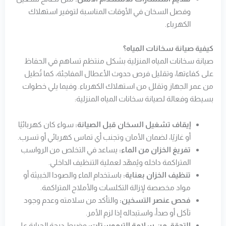
وفصل السخان في الأوقات المناسبة لتوفير استهلاك
الكهرباء.
كيفية صيانة سخانات المياه؟
صيانة سخانات المياه المنزلية بشكل منتظم تساهم في الحفاظ
على كفاءتها، وتقليل فرص حدوث الأعطال المفاجئة، كما تُطيل
من عمر الجهاز وتقلل من استهلاك الكهرباء. وفيما يلي خطوات
بسيطة وفعالة لصيانة سخانات المياه المنزلية:
إيقاف تشغيل السخان قبل الصيانة:
سواء كان كهربائيًا
أو غازيًا، لضمان الأمان وتجنب أي تماس كهربائي أو تسرب.
تفريغ الخزان من الماء:
يساعد في التخلص من الرواسب
المتراكمة داخله ويُمهّد لعملية التنظيف الداخلي.
تنظيف الخزان بعناية:
باستخدام الماء والصودا الخبيثة أو
مواد مخصصة لإزالة التكلسات والأملاح المتراكمة.
فحص عنصر التسخين:
والتأكد من سلامته وعدم وجود
تآكل أو صدأ، واستبداله إذا لزم الأمر.
التحقق من سلامة الترموستات:
وضبط درجة الحرارة على