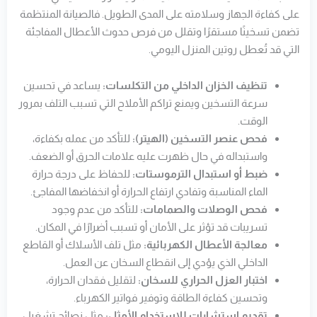
على كفاءة الجهاز وسلامته على المدى الطويل. فالصيانة المنتظمة
تضمن تسخينًا مستقرًا وتقلل من فرص حدوث الأعطال المفاجئة
التي قد تُعطل روتين المنزل اليومي.
تنظيف الخزان الداخلي من التكلسات:
يساعد في تحسين
سرعة التسخين ويمنع تراكم الأملاح التي تسبب التلف بمرور
الوقت.
فحص عنصر التسخين (الهيتر):
للتأكد من عمله بكفاءة،
واستبداله في حال ظهرت عليه علامات الحرق أو الضعف.
ضبط أو استبدال الترموستات:
للحفاظ على درجة حرارة
الماء المناسبة وتفادي ارتفاع الحرارة أو انخفاضها المفاجئ.
فحص الوصلات والصمامات:
للتأكد من عدم وجود
تسريبات قد تؤثر على الأمان أو تسبب أضرارًا في المكان.
معالجة الأعطال الكهربائية:
مثل تلف الأسلاك أو القاطع
الداخلي الذي يؤدي إلى انقطاع السخان عن العمل.
اختبار العزل الحراري للسخان:
لتقليل فقدان الحرارة،
وتحسين كفاءة الطاقة وتوفير فواتير الكهرباء.
تقديم استشارات للاستخدام الأمثل:
مثل نصائح تشغيل