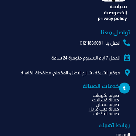
سياسة
الخصوصية
privacy policy
تواصل معنا
اتصل بنا : 01211886081
العمل 7 ايام الاسبوع متوفرة 24 ساعة
موقع الشركة​ : شارع البطل، المقطم، محافظة القاهرة‬
T
خدمات الصيانة
u
m
صيانة تكييفات
b
صيانة غسالات
l
صيانة سخان
r
صيانة ديب فريزر
صيانة الثلاجات
روابط تهمك
المدونة