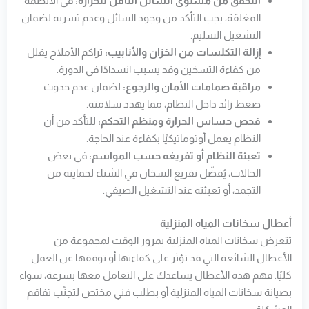
التحقق من مستوى السائل الناقل للحرارة:
في الأنظمة
المغلقة، يجب التأكد من وجود السائل وعدم تسربه لضمان
التشغيل السليم.
إزالة التكلسات من الخزان والأنابيب:
تراكم الأملاح يقلل
من كفاءة التسخين وقد يسبب انسدادًا في الدورة.
مراقبة صمامات الأمان والرجوع:
لضمان عدم حدوث
ضغط زائد داخل النظام، مما يهدد سلامته.
فحص حساس الحرارة ومنظم التحكم:
للتأكد من أن
النظام يعمل أوتوماتيكيًا بكفاءة عند الحاجة.
تعبئة النظام أو تفريغه حسب المواسم:
في بعض
الحالات، يُفضّل تفريغ السخان في الشتاء لحمايته من
التجمد، أو تعبئته عند التشغيل الصيفي.
أعطال سخانات المياه المنزلية
تتعرض سخانات المياه المنزلية بمرور الوقت لمجموعة من
الأعطال الشائعة التي قد تؤثر على كفاءتها أو توقفها عن العمل
كليًا. فهم هذه الأعطال يساعدك على التعامل معها بسرعة، سواء
بصيانة سخانات المياه المنزلية أو بطلب فني مختص لتجنّب تفاقم