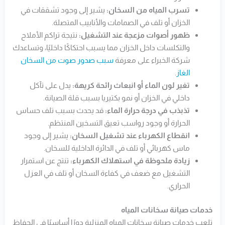
تسرب المياه من السخان:
يشير إلى وجود تشققات في
الخزان أو تلف في الصمامات والأنابيب المتصلة.
ظهور أصوات مزعجة عند التشغيل:
نتيجة تراكم الأملاح
والتكلسات داخل الخزان مما يسبب احتكاكًا داخليًا، وتساعدك
شركة الخبراء على معرفة
سبب صدور صوت من السخان
الغاز
.
تغير لون الماء أو انبعاث رائحة كريهة:
يدل على تآكل
داخلي في الخزان أو نمو بكتيريا بسبب قلة الصيانة.
تذبذب في درجة حرارة الماء:
قد يحدث بسبب تلف حساس
الحرارة أو وجود رواسب تعيق التسخين المنتظم.
انقطاع الكهرباء عند تشغيل السخان:
يشير إلى وجود
ماس كهربائي أو تلف في الدائرة الداخلية للسخان.
زيادة ملحوظة في استهلاك الكهرباء:
تنتج عن استمرار
التشغيل مع ضعف في كفاءة السخان أو تلف في العزل
الحراري.
خدمات صيانة سخانات المياه
تلعب خدمات صيانة سخانات المياه المنزلية دورًا أساسيًا في الحفاظ