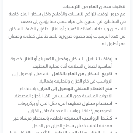
تنظيف سخان الماء من الترسبات
مع مرور الوقت، تتراكم الترسبات والأملاح داخل سخان الماء، خاصة
في المناطق التي تحتوي على مياه عسر، مما يؤدي إلى ضعف
التسخين وزيادة استهلاك الكهرباء أو الغاز. لذا فإن تنظيف السخان
من هذه الترسبات يُعد خطوة ضرورية للحفاظ على كفاءته وضمان
عمر أطول له.
إيقاف تشغيل السخان وفصل الكهرباء أو الغاز:
خطوة
أساسية لضمان السلامة أثناء عملية التنظيف.
تفريغ السخان من الماء بالكامل:
لتسهيل الوصول إلى
الرواسب في قاع الخزان وتنظيفه بفعالية.
فتح الغطاء السفلي للوصول إلى الخزان:
باستخدام
الأدوات المناسبة دون التسبب في تلف الأجزاء المحيطة.
استخدام محلول تنظيف آمن:
مثل الخل أو بيكربونات
الصوديوم لإذابة الرواسب المعدنية داخل الخزان.
كشط الرواسب السميكة بلطف:
باستخدام فرشاة غير
معدنية لتجنب خدش سطح الخزان من الداخل.
غسل الخزان جيدًا بالماء النظيف:
للتأكد من إزالة كل بقايا