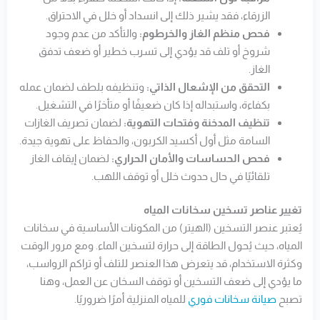
الزرقاء، فقد يشير ذلك إلى انسداد أو خلل في الاحتراق.
فحص منظم الغاز والخرطوم:
والتأكد من عدم وجود
شروخ أو تلف قد يؤدي إلى تسرب خطير أو ضعف تدفق
الغاز.
التحقق من الإشعال الذاتي:
وتنظيفه بلطف لضمان عمله
بكفاءة، واستبداله إذا كان ضعيفًا أو متأخرًا في التشغيل.
تنظيف المدخنة وفتحات التهوية:
لضمان تصريف الغازات
السامة مثل أول أكسيد الكربون، والحفاظ على تهوية جيدة.
فحص الحساسات والأمان الحراري:
لضمان إيقاف الغاز
تلقائيًا في حال حدوث خلل أو توقف اللهب.
تغيير عناصر تسخين سخانات المياه
يُعتبر عنصر التسخين (الهيتر) من المكونات الأساسية في سخانات
المياه، حيث يُحول الطاقة إلى حرارة لتسخين الماء. ومع مرور الوقت
وكثرة الاستخدام، قد يتعرض هذا العنصر للتلف أو تراكم الرواسب،
ما يؤدي إلى ضعف التسخين أو توقف السخان عن العمل، وهنا
تصبح
صيانة سخانات فوري
للمياه المنزلية أمرًا ضروريًا.