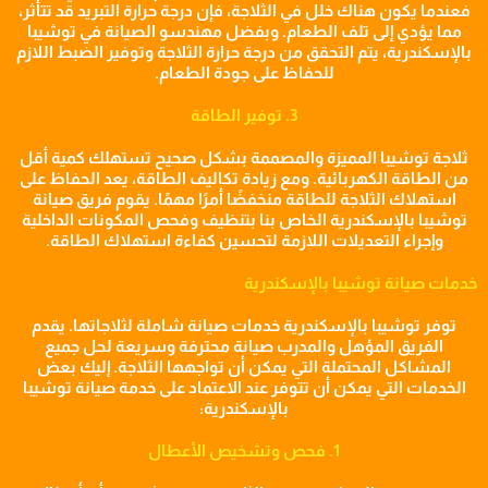
فعندما يكون هناك خلل في الثلاجة، فإن درجة حرارة التبريد قد تتأثر،
مما يؤدي إلى تلف الطعام. وبفضل مهندسو الصيانة في توشيبا
بالإسكندرية، يتم التحقق من درجة حرارة الثلاجة وتوفير الضبط اللازم
للحفاظ على جودة الطعام.
3. توفير الطاقة
ثلاجة توشيبا المميزة والمصممة بشكل صحيح تستهلك كمية أقل
من الطاقة الكهربائية. ومع زيادة تكاليف الطاقة، يعد الحفاظ على
استهلاك الثلاجة للطاقة منخفضًا أمرًا مهمًا. يقوم فريق صيانة
توشيبا بالإسكندرية الخاص بنا بتنظيف وفحص المكونات الداخلية
وإجراء التعديلات اللازمة لتحسين كفاءة استهلاك الطاقة.
خدمات صيانة توشيبا بالإسكندرية
توفر توشيبا بالإسكندرية خدمات صيانة شاملة لثلاجاتها. يقدم
الفريق المؤهل والمدرب صيانة محترفة وسريعة لحل جميع
المشاكل المحتملة التي يمكن أن تواجهها الثلاجة. إليك بعض
الخدمات التي يمكن أن تتوفر عند الاعتماد على خدمة صيانة توشيبا
بالإسكندرية:
1. فحص وتشخيص الأعطال