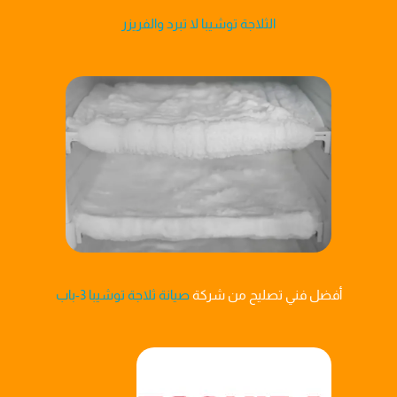
الثلاجة توشيبا لا تبرد والفريزر
أفضل فني تصليح من شركة
صيانة ثلاجة توشيبا 3-باب