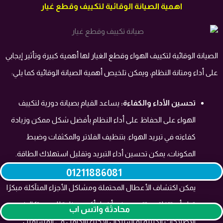
اهمية الصيانة الوقائية لتكييف وقطع غيار
الصيانة الوقائية لتكييف الهواء وقطع الغيار لها أهمية كبيرة وتأثير إيجابي
على أداء ومتانة النظام، ويمكن تلخيص أهمية الصيانة الوقائية كما يلي:
تحسين الأداء والكفاءة:
يساعد القيام بصيانة دورية لتكييف
الهواء على الحفاظ على أداء النظام بأفضل شكل ممكن وزيادة
كفاءته في تبريد الهواء. بتنظيف الفلاتر والمكثفات وضبط
المكونات، يمكن تحسين أداء التبريد وتقليل استهلاك الطاقة.
توفير التكاليف على المدى الطويل:
من خلال الصيانة الوقائية،
01211886081
يمكن اكتشاف الأعطال المحتملة ومشاكل الأجزاء المتآكلة مبكرًا
قبل أن تتفاقم وتتسبب في أضرار أكبر. هذا يقلل من تكاليف
محادثة واتس اب
الإصلاحات الكبيرة أو استبدال الأجزاء بالكامل في المستقبل.