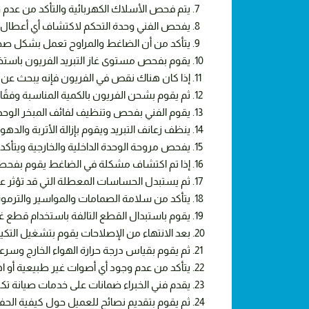
يتم فحص الأسلاك الكهربائية والتأكد من عدم 
يفحص الفني وحدة التحكم لاكتشاف أي أعطال في 
يتأكد من أن الضاغط والمراوح تعمل بشكل صح
يقوم بفحص مستوى غاز التبريد الفريون باست
إذا كان هناك نقص في الفريون فإنه يبحث عن أ
ثم يقوم بشحن الفريون بالكمية المناسبة وفقًا
يقوم الفني بفحص وتنظيف لفائف المبخر الوحدة
ينظف زعانف التبريد ويقوم بإزالة الأتربة والدهو
يفحص مروحة الوحدة الداخلية والخارجية ويتأكد 
إذا تم اكتشاف مشكلة في الضاغط يقوم بفحصه بد
ثم يستبدل الحساسات المعطلة التي قد تؤثر عل
يتأكد من سلامة الصمامات والمواسير والترم
يقوم باستبدال القطع التالفة باستخدام قطع غي
بعد الانتهاء من الإصلاحات يقوم بتشغيل التكييف 
ثم يقوم بقياس درجة حرارة الهواء الخارج وسرعة
يتأكد من عدم وجود أي أصوات غير طبيعية أو اه
يقدم فني الخبراء ضمانات على خدمات صيانة تك
ثم يقوم بتقديم نصائح للعميل حول كيفية الحفا