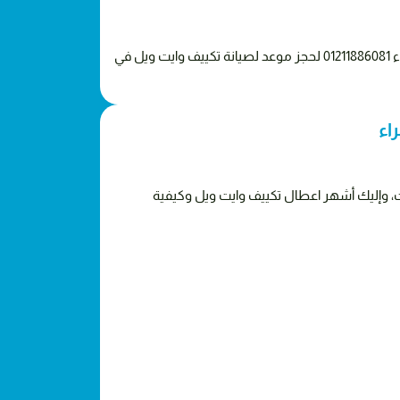
بهذه الخطوات تضمن لك شركة الخبراء صيانة تكييف وايت ويل بكفاءة عالية وإعادة عمله بكفاءة عالية، فقط تواصل مع مركز الخبراء 01211886081 لحجز موعد لصيانة تكييف وايت ويل في
اء
ات، وإليك أشهر اعطال تكييف وايت ويل وكيفية