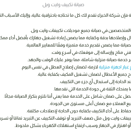
 شركة الخبراء تقدم لك كل ما تحتاجه باحترافية عالية، وإليك الأسباب التي 
 والمتخصصين في صيانة جميع موديلات تكييفات وايت ويل.
ل وإصلاحها بدقة وكفاءة مما يضمن إعادة تشغيل جهازك بأفضل أداء ممك
صيانة مما يضمن تقديم خدمة متميزة وفقًا للمعايير العالمية.
ب فني متاح وإرساله إلى موقعك في أسرع وقت.
فر خدمة صيانة منزلية شاملة، مما يوفر عليك الوقت والجهد.
يار اجهزة منزلية
لازمة؛ لضمان إصلاح العطل في نفس اليوم.
 جميع الأعطال لضمان تشغيل المكيف بكفاءة عالية.
الحاجة إلى استبدال أي جزء من التكييف.
 يمنحك الثقة في جودة الخدمة التي نقدمها.
ل على ضمان شامل على الخدمة مما يعني أننا نلتزم بتكرار الصيانة مجانًا.
يع العملاء مع ضمان أعلى مستوى من الجودة.
حفاظ على أداء التكييف بكفاءة دون الحاجة لإصلاحات مكلفة.
كييفات وايت ويل مثل
ضعف
التبريد
أو
توقف
التكييف
عن
التبريد
تمامًا
أو
تسر
أو
اهتزاز
في
الجهاز
وسبب
ارتفاع
استهلاك
الكهرباء
بشكل
ملحوظ
.