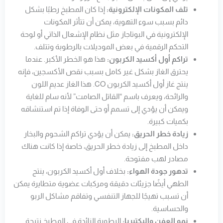
تلف المكونات الإلكترونية:
إذا كان المطبخ رطبًا بشكل
دائم بسبب سوء التهوية، يمكن أن تتأثر المكونات
الإلكترونية في البوتاجاز مثل نظام الإشعال الذاتي أو لوحة
التحكم الرقمية في بعض الموديلات بالرطوبة وتتلف.
تراكم أول أكسيد الكربون:
هذا هو الخطر الأكبر. عندما
يحترق الغاز بشكل غير كامل بسبب نقص الأكسجين، فإنه
ينتج غاز أول أكسيد الكربون CO. هذا الغاز عديم اللون
والرائحة، ويعرف باسم “القاتل الصامت” لأنه سام للغاية
ويمكن أن يؤدي إلى تسمم أو حتى الوفاة إذا تم استنشاقه
بكميات كبيرة.
زيادة خطر الحريق:
يمكن أن يؤدي تراكم الشحوم والبخار
داخل المطبخ إلى زيادة خطر الحريق، خاصة إذا كانت هناك
مصادر لهب مفتوحة.
تدهور جودة الهواء:
بخلاف أول أكسيد الكربون، ينتج
الطهي أيضًا جزيئات دقيقة ومركبات عضوية متطايرة يمكن
أن تسبب تهيجًا للجهاز التنفسي وتفاقم مشاكل الربو
والحساسية.
نمو العفن والبكتيريا:
الرطوبة الزائدة في المطبخ نتيجة