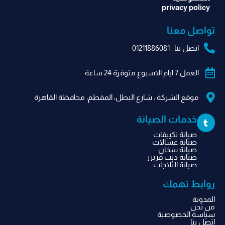
privacy policy
تواصل معنا
اتصل بنا : 01211886081
العمل 7 ايام الاسبوع متوفرة 24 ساعة
موقع الشركة​ : شارع البطل، المقطم، محافظة القاهرة‬
T
خدمات الصيانة
u
m
صيانة تكييفات
b
صيانة غسالات
l
صيانة سخان
r
صيانة ديب فريزر
صيانة الثلاجات
روابط تهمك
المدونة
من نحن
سياسة الخصوصية
اتصل بنا