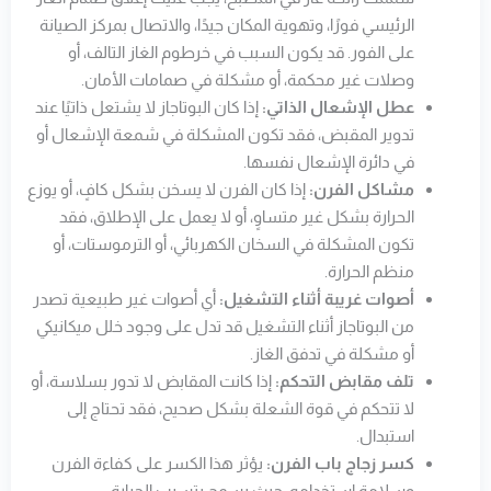
الرئيسي فورًا، وتهوية المكان جيدًا، والاتصال بمركز الصيانة
على الفور. قد يكون السبب في خرطوم الغاز التالف، أو
وصلات غير محكمة، أو مشكلة في صمامات الأمان.
عطل الإشعال الذاتي:
إذا كان البوتاجاز لا يشتعل ذاتيًا عند
تدوير المقبض، فقد تكون المشكلة في شمعة الإشعال أو
في دائرة الإشعال نفسها.
مشاكل الفرن:
إذا كان الفرن لا يسخن بشكل كافٍ، أو يوزع
الحرارة بشكل غير متساوٍ، أو لا يعمل على الإطلاق، فقد
تكون المشكلة في السخان الكهربائي، أو الترموستات، أو
منظم الحرارة.
أصوات غريبة أثناء التشغيل:
أي أصوات غير طبيعية تصدر
من البوتاجاز أثناء التشغيل قد تدل على وجود خلل ميكانيكي
أو مشكلة في تدفق الغاز.
تلف مقابض التحكم:
إذا كانت المقابض لا تدور بسلاسة، أو
لا تتحكم في قوة الشعلة بشكل صحيح، فقد تحتاج إلى
استبدال.
كسر زجاج باب الفرن:
يؤثر هذا الكسر على كفاءة الفرن
وسلامة استخدامه، حيث يسمح بتسرب الحرارة.