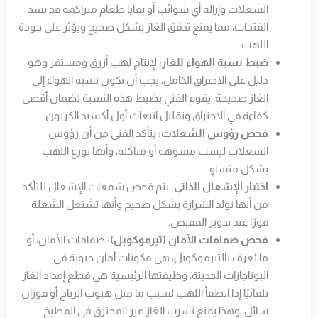
الشعلات وإزالة أي شوائب أو بقايا طعام متراكمة قد تسد
الفتحات، مما يمنع تدفق الغاز بشكل صحيح ويؤثر على جودة
اللهب.
ضبط نسبة الهواء للغاز:
لإنتاج لهب أزرق ومستقر وهو
دليل على الاحتراق الكامل، يجب أن تكون نسبة الهواء إلى
الغاز صحيحة. يقوم الفني بضبط هذه النسبة لضمان أقصى
كفاءة في الاحتراق وتقليل انبعاث أول أكسيد الكربون.
فحص رؤوس الشعلات:
يتأكد الفني من أن رؤوس
الشعلات ليست مشوهة أو متآكلة، وأنها توزع اللهب
بشكل متساوٍ.
اختبار الإشعال الذاتي:
يتم فحص شمعات الإشعال للتأكد
من أنها تولد الشرارة بشكل صحيح وأنها تشتعل الشعلة
فورًا عند تدوير المقبض.
فحص صمامات الأمان (ثيرموكوبل):
صمامات الأمان، أو
ما يُعرف بالثيرموكوبل، هي مكونات أمان حيوية في
البوتاجازات الحديثة، وظيفتها الرئيسية هي قطع إمداد الغاز
تلقائيًا إذا انطفأ اللهب لسبب ما مثل هبوب الرياح أو فوران
سائل، وهذا يمنع تسرب الغاز غير المحترق في المطبخ.