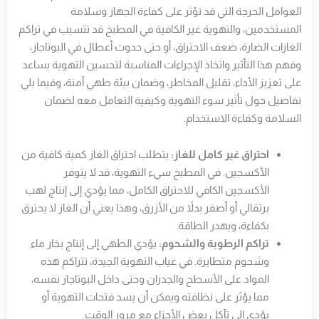
العوامل الحرجة التي قد تؤثر على كفاءة الجهاز وسلامة
المستخدمين، والتهوية غير الكافية في المطبخ قد تتسبب في تراكم
الغازات الضارة، ضعف الاحتراق، أو حتى حدوث أعطال في البوتاجاز،
وفهم هذا التأثير واتخاذ الإجراءات المناسبة لتحسين التهوية يساعد
على تعزيز الأداء، تقليل المخاطر، وضمان بيئة طهي آمنة، وفيما يلي
تفاصيل حول تأثير سوء التهوية وكيفية التعامل معه لضمان
السلامة وكفاءة الاستخدام.
احتراق غير كامل للغاز:
يتطلب احتراق الغاز كمية كافية من
الأكسجين. في المطبخ سيء التهوية، قد لا يتوفر
الأكسجين الكافي للاحتراق الكامل، مما يؤدي إلى إنتاج لهب
برتقالي أو أصفر بدلاً من الأزرق، وهذا يعني أن الغاز لا يحترق
بكفاءة، ويهدر الطاقة.
تراكم الرطوبة والشحوم:
يؤدي الطهي إلى إنتاج بخار ماء
وشحوم متطايرة. في غياب التهوية الجيدة، تتراكم هذه
المواد على الأسطح والجدران وحتى داخل البوتاجاز نفسه،
مما يؤثر على نظافته ويمكن أن يسد فتحات التهوية أو
يؤدي إلى تآكل بعض الأجزاء مع مرور الوقت.