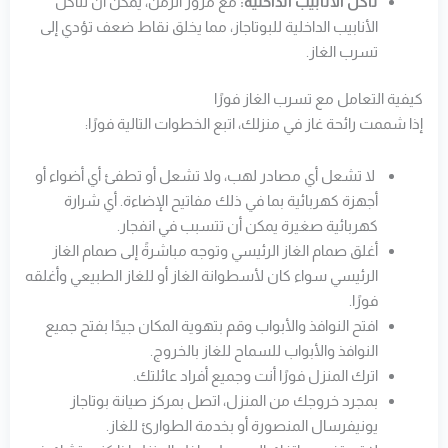
تآكل الأنابيب الداخلية:
مع مرور الزمن، يمكن أن تتآكل
الأنابيب الداخلية للبوتاجاز، مما يخلق نقاط ضعف تؤدي إلى
تسرب الغاز.
كيفية التعامل مع تسرب الغاز فورًا
إذا شممت رائحة غاز في منزلك، اتبع الخطوات التالية فورًا:
لا تشعل أي مصادر لهب، ولا تشعل أو تطفئ أي أضواء أو
أجهزة كهربائية بما في ذلك مفاتيح الإضاءة. أي شرارة
كهربائية صغيرة يمكن أن تتسبب في انفجار.
أغلق صمام الغاز الرئيسي وتوجه مباشرةً إلى صمام الغاز
الرئيسي سواء كان لأسطوانة الغاز أو للغاز الطبيعي وأغلقه
فورًا.
افتح النوافذ والأبواب وقم بتهوية المكان جيدًا بفتح جميع
النوافذ والأبواب للسماح للغاز بالخروج.
اترك المنزل فورًا أنت وجميع أفراد عائلتك.
بمجرد خروجك من المنزل، اتصل بمركز صيانة بوتاجاز
يونيفرسال المنصورة أو بخدمة الطوارئ للغاز.