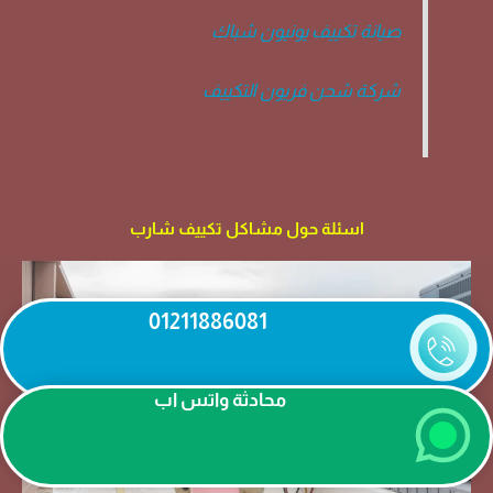
صيانة تكييف يونيون شباك
شركة شحن فريون التكييف
اسئلة حول مشاكل تكييف شارب
01211886081
محادثة واتس اب