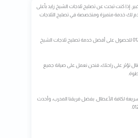
ير. إذا كنت تبحث عن تصليح ثلاجات الشيخ زايد بأعلى
 نقدم لك خدمة متميزة ومتخصصة في تصليح الثلاجات
لا تدع الأعطال تؤثر على حياتك اليومية، نحن هنا لخدمتك على مدار الساعة. يمكنكم التواصل معنا مباشرة عبر الرقم 01211886081 للحصول على أفضل خدمة تصليح ثلاجات الشيخ
ال تؤثر على راحتك، فنحن نعمل على صيانة جميع
طوة.
وسريعة لكافة الأعطال. بفضل فريقنا المدرب، وأحدث