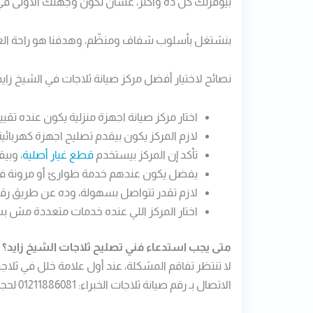
بيوفرلك كل ده واكتر، عشان نكون وجهتك الأولى في 
بنشتغل بأسلوب شفاف ومنظّم، وهدفنا هو راحة ال
نصائح لاختيار أفضل مركز صيانة ثلاجات في الشيخ زايد
اختار
مركز صيانة اجهزة منزلية
يكون عنده تقيي
لازم المركز يكون بيقدم تصليح اجهزة كهربائية​
تأكد إن المركز بيستخدم
قطع غيار أصلية
، وبي
يفضل يكون عندهم خدمة طوارئ أو مرونة في ال
لازم تقدر تتواصل بسهولة، وده عن طريق رقم صيانة ثلاجات الخبراء: 1211886081
اختار المركز اللي عنده خدمات متعددة مش ب
متى يجب استدعاء فني تصليح ثلاجات الشيخ زايد؟
لا تنتظر تفاقم المشكلة، عند أول علامة خلل في ثلاجت
الاتصال بـ رقم صيانة ثلاجات الخبراء: 01211886081 لحجز موعدك.