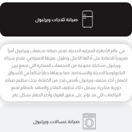
صيانة ثلاجات ويرلبول
في عالم الأجهزة المنزلية الحديثة، تعتبر صيانة مجففات ويرلبول أمراً
ضرورياً للحفاظ على أدائها الأمثل وطول عمرها الافتراضي. تقدم شركة
ويرلبول تشكيلة متنوعة من المجففات المبتكرة التي تجمع بين
التكنولوجيا الحديثة والاستدامة، مما يجعلها خياراً شائعاً في الأسواق.
لضمان أداء مجفف ويرلبول بأقصى قدر من الكفاءة، يجب تنظيم صيانة
دورية متكررة. يشمل ذلك تنظيف الفلاتر والمنافذ بانتظام لمنع
التراكمات التي قد تؤثر على تدفق الهواء وأداء الجهاز بشكل عام.
صيانة غسالات ويرلبول