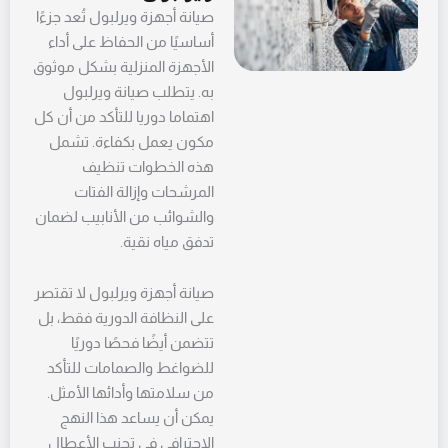
صيانة أجهزة ويرلبول تُعد جزءًا
أساسيًا من الحفاظ على أداء
الأجهزة المنزلية بشكل موثوق
به. يتطلب صيانة ويرلبول
اهتماما دوريا للتأكد من أن كل
مكون يعمل بكفاءة. تشمل
هذه الخطوات تنظيف
المرشحات وإزالة الفتات
والشوائب من الأنابيب لضمان
تدفق مياه نقية.
صيانة أجهزة ويرلبول لا تقتصر
على النظافة الدورية فقط، بل
تتضمن أيضًا فحصًا دوريًا
للضواغط والصمامات للتأكد
من سلامتها وأدائها الأمثل.
يمكن أن يساعد هذا النهج
الاحترافي في تجنب الأعطال